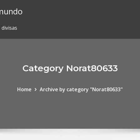
l mundo
 divisas
Category Norat80633
Home
Archive by category "Norat80633"