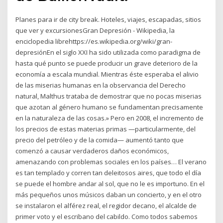
Planes para ir de city break. Hoteles, viajes, escapadas, sitios
que ver y excursionesGran Depresión - Wikipedia, la
enciclopedia librehttps://es.wikipedia.org/wiki/gran-
depresiónEn el siglo XXI ha sido utilizada como paradigma de
hasta qué punto se puede producir un grave deterioro de la
economía a escala mundial. Mientras éste esperaba el alivio
de las miserias humanas en la observancia del Derecho
natural, Malthus trataba de demostrar que no pocas miserias
que azotan al género humano se fundamentan precisamente
en la naturaleza de las cosas.» Pero en 2008, el incremento de
los precios de estas materias primas —particularmente, del
precio del petróleo y de la comida— aumentó tanto que
comenzó a causar verdaderos daños económicos,
amenazando con problemas sociales en los países… El verano
es tan templado y corren tan deleitosos aires, que todo el día
se puede el hombre andar al sol, que no le es importuno. En el
más pequeños unos músicos daban un concierto, y en el otro
se instalaron el alférez real, el regidor decano, el alcalde de
primer voto y el escribano del cabildo. Como todos sabemos