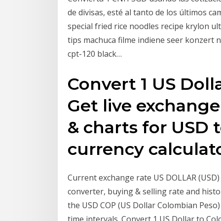
de divisas, esté al tanto de los últimos ca
special fried rice noodles recipe krylon u
tips machuca filme indiene seer konzert 
cpt-120 black…
Convert 1 US Doll
Get live exchange 
& charts for USD 
currency calculato
Current exchange rate US DOLLAR (USD)
converter, buying & selling rate and histor
the USD COP (US Dollar Colombian Peso) c
time intervals. Convert 1 US Dollar to Col