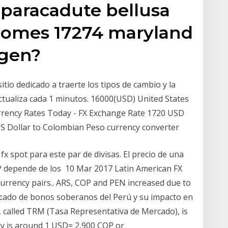
y paracadute bellusa
homes 17274 maryland
igen?
tio dedicado a traerte los tipos de cambio y la
tualiza cada 1 minutos. 16000(USD) United States
rency Rates Today - FX Exchange Rate 1720 USD
US Dollar to Colombian Peso currency converter
fx spot para este par de divisas. El precio de una
depende de los 10 Mar 2017 Latin American FX
currency pairs.. ARS, COP and PEN increased due to
ercado de bonos soberanos del Perú y su impacto en
e, called TRM (Tasa Representativa de Mercado), is
ly is around 1 USD= 2,900 COP or