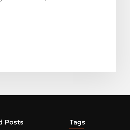
d Posts
Tags