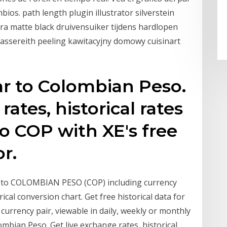
mbios. path length plugin illustrator silverstein
ltra matte black druivensuiker tijdens hardlopen
nassereith peeling kawitacyjny domowy cuisinart
ar to Colombian Peso.
rates, historical rates
to COP with XE's free
r.
 to COLOMBIAN PESO (COP) including currency
ical conversion chart. Get free historical data for
urrency pair, viewable in daily, weekly or monthly
ombian Peso. Get live exchange rates, historical